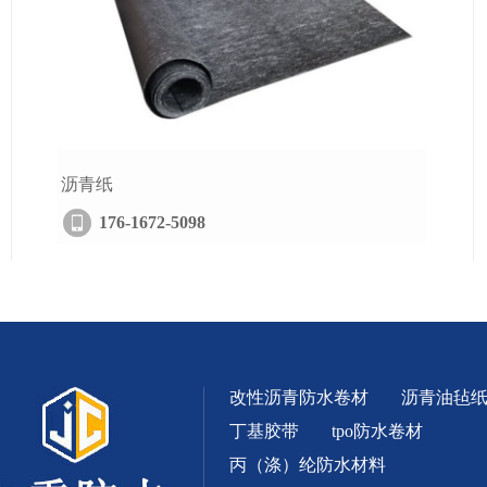
沥青纸
176-1672-5098
改性沥青防水卷材
沥青油毡
丁基胶带
tpo防水卷材
丙（涤）纶防水材料