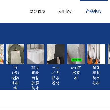
网站首页
公司简介
产品中心
丙
非沥
三元
pvc防
耐穿
（涤）
青基
乙丙
水卷
根刺
纶防
自粘
防水
材
防水
水材
胶膜
卷材
卷材
料
防水
卷材