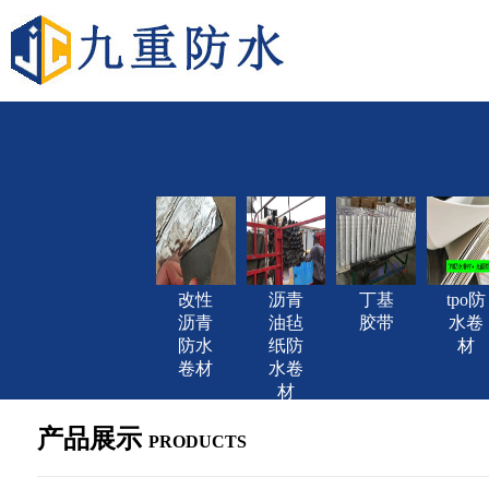
改性
沥青
丁基
tpo防
沥青
油毡
胶带
水卷
防水
纸防
材
卷材
水卷
材
产品展示
PRODUCTS