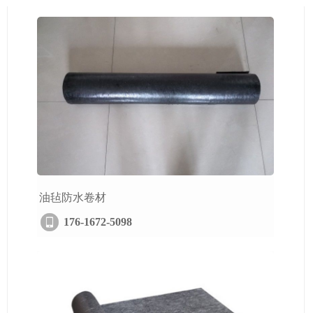
油毡防水卷材
176-1672-5098