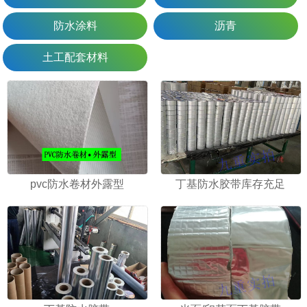
防水涂料
沥青
土工配套材料
1
2
3
pvc防水卷材外露型
丁基防水胶带库存充足