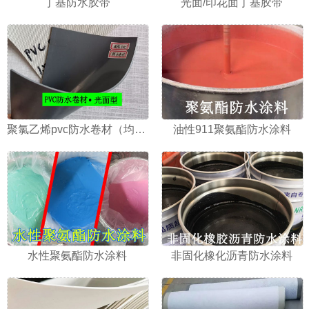
丁基防水胶带
光面/印花面丁基胶带
聚氯乙烯pvc防水卷材（均质光面）
油性911聚氨酯防水涂料
水性聚氨酯防水涂料
非固化橡化沥青防水涂料