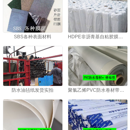
SBS各种表面材料
HDPE非沥青基自粘胶膜防水卷材
防水油毡纸发货实拍
聚氯乙烯PVC防水卷材带布型