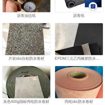
沥青油毡纸
沥青纸
片岩sbs自粘防水卷材
EPDM三元乙丙橡胶防水卷材
灰色400g国标丙纶防水卷材
丙纶sbc防水卷材