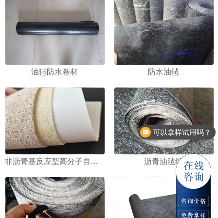
油毡防水卷材
防水油毡
现在有优惠活动吗
非沥青基反应型高分子自粘防水卷材
沥青油毡纸